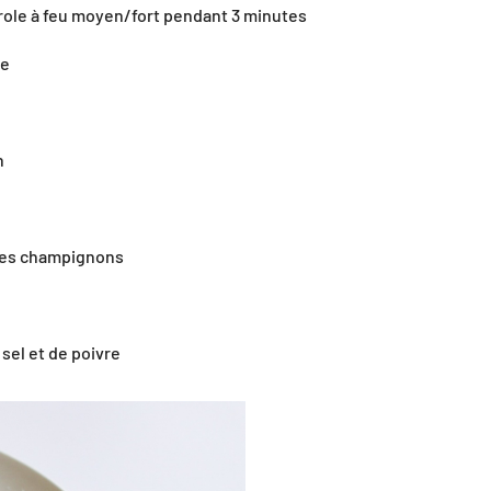
sserole à feu moyen/fort pendant 3 minutes⠀⠀⠀⠀⠀⠀⠀⠀⠀
 minute⠀⠀⠀⠀⠀⠀⠀⠀⠀
elles⠀⠀⠀⠀⠀⠀⠀⠀⠀
gratin⠀⠀⠀⠀⠀⠀⠀⠀⠀
r⠀⠀⠀⠀⠀⠀⠀⠀⠀
 que les champignons⠀⠀⠀⠀⠀⠀⠀⠀⠀
⠀⠀⠀
de sel et de poivre⠀⠀⠀