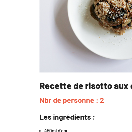
Recette de risotto au
Nbr de personne : 2
Les ingrédients :
450ml d’eau⠀⠀⠀⠀⠀⠀⠀⠀⠀